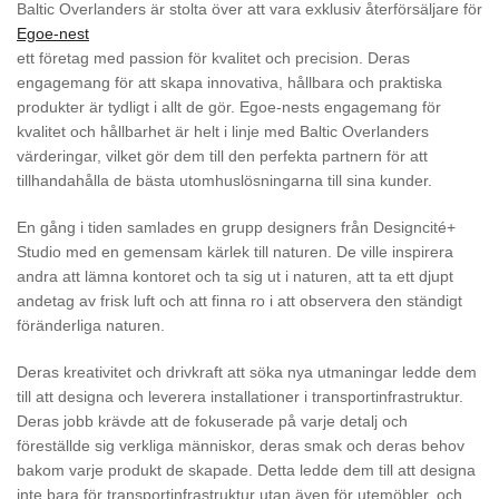
Baltic Overlanders är stolta över att vara exklusiv återförsäljare för
Egoe-nest
ett företag med passion för kvalitet och precision. Deras
engagemang för att skapa innovativa, hållbara och praktiska
produkter är tydligt i allt de gör. Egoe-nests engagemang för
kvalitet och hållbarhet är helt i linje med Baltic Overlanders
värderingar, vilket gör dem till den perfekta partnern för att
tillhandahålla de bästa utomhuslösningarna till sina kunder.
En gång i tiden samlades en grupp designers från Designcité+
Studio med en gemensam kärlek till naturen. De ville inspirera
andra att lämna kontoret och ta sig ut i naturen, att ta ett djupt
andetag av frisk luft och att finna ro i att observera den ständigt
föränderliga naturen.
Deras kreativitet och drivkraft att söka nya utmaningar ledde dem
till att designa och leverera installationer i transportinfrastruktur.
Deras jobb krävde att de fokuserade på varje detalj och
föreställde sig verkliga människor, deras smak och deras behov
bakom varje produkt de skapade. Detta ledde dem till att designa
inte bara för transportinfrastruktur utan även för utemöbler, och