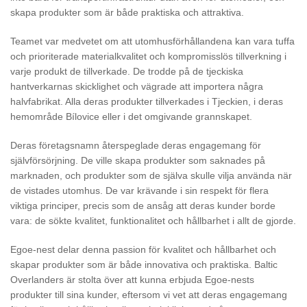
skapa produkter som är både praktiska och attraktiva.
Teamet var medvetet om att utomhusförhållandena kan vara tuffa
och prioriterade materialkvalitet och kompromisslös tillverkning i
varje produkt de tillverkade. De trodde på de tjeckiska
hantverkarnas skicklighet och vägrade att importera några
halvfabrikat. Alla deras produkter tillverkades i Tjeckien, i deras
hemområde Bílovice eller i det omgivande grannskapet.
Deras företagsnamn återspeglade deras engagemang för
självförsörjning. De ville skapa produkter som saknades på
marknaden, och produkter som de själva skulle vilja använda när
de vistades utomhus. De var krävande i sin respekt för flera
viktiga principer, precis som de ansåg att deras kunder borde
vara: de sökte kvalitet, funktionalitet och hållbarhet i allt de gjorde.
Egoe-nest delar denna passion för kvalitet och hållbarhet och
skapar produkter som är både innovativa och praktiska. Baltic
Overlanders är stolta över att kunna erbjuda Egoe-nests
produkter till sina kunder, eftersom vi vet att deras engagemang