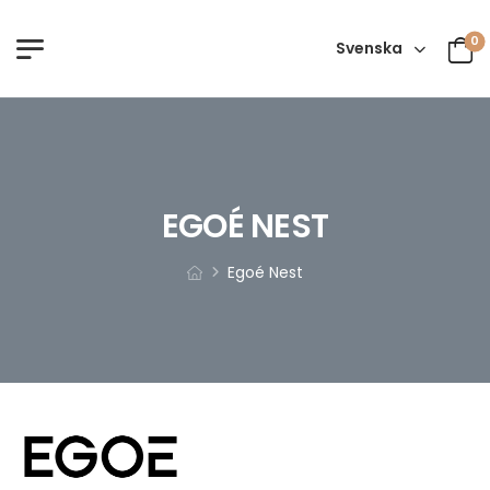
0
Svenska
EGOÉ NEST
Egoé Nest