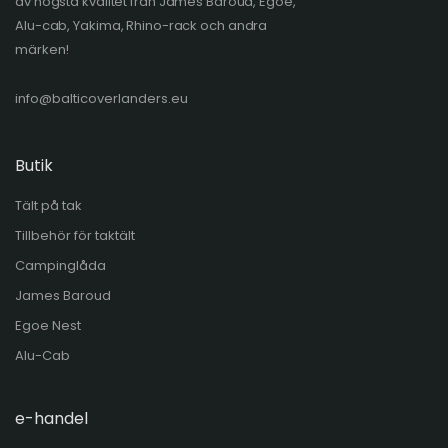
av högsta kvalitet från James Baroud, Egoe,
Alu-cab, Yakima, Rhino-rack och andra
märken!
info@balticoverlanders.eu
Butik
Tält på tak
Tillbehör för taktält
Campinglåda
James Baroud
Egoe Nest
Alu-Cab
e-handel