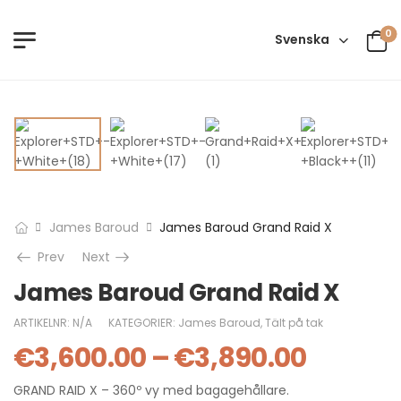
0
Svenska
James Baroud
James Baroud Grand Raid X
Prev
Next
James Baroud Grand Raid X
ARTIKELNR:
N/A
KATEGORIER:
James Baroud
,
Tält på tak
€
3,600.00
–
€
3,890.00
GRAND RAID X – 360º vy med bagagehållare.