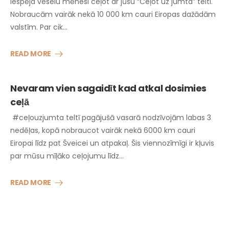
iespēja veselu mēnesi ceļot ar jūsu “Ceļot uz jumta” telti.
Nobraucām vairāk nekā 10 000 km cauri Eiropas dažādām
valstīm. Par cik…
READ MORE
Nevaram vien sagaidīt kad atkal dosimies
ceļā
#ceļouzjumta teltī pagājušā vasarā nodzīvojām labas 3
nedēļas, kopā nobraucot vairāk nekā 6000 km cauri
Eiropai līdz pat Šveicei un atpakaļ. Šis viennozīmīgi ir kļuvis
par mūsu mīļāko ceļojumu līdz…
READ MORE